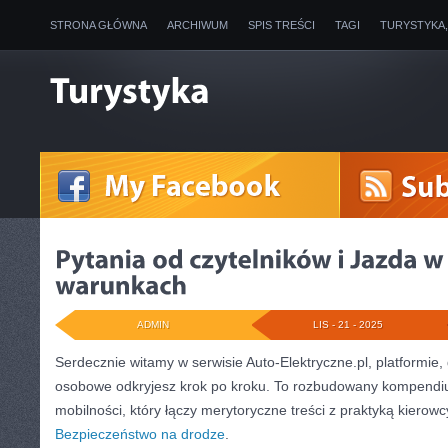
STRONA GŁÓWNA
ARCHIWUM
SPIS TREŚCI
TAGI
TURYSTYKA
ADMIN
LIS - 21 - 2025
Serdecznie witamy w serwisie Auto-Elektryczne.pl, platformie,
osobowe odkryjesz krok po kroku. To rozbudowany kompendi
mobilności, który łączy merytoryczne treści z praktyką kierowc
Bezpieczeństwo na drodze
.