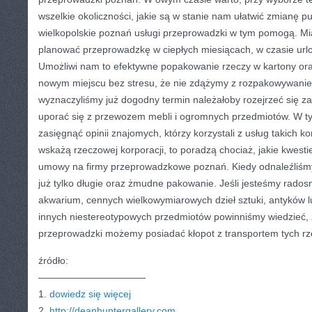
wszelkie okoliczności, jakie są w stanie nam ułatwić zmianę 
wielkopolskie poznań usługi przeprowadzki w tym pomogą. Mia
planować przeprowadzkę w ciepłych miesiącach, w czasie url
Umożliwi nam to efektywne popakowanie rzeczy w kartony ora
nowym miejscu bez stresu, że nie zdążymy z rozpakowywanie
wyznaczyliśmy już dogodny termin należałoby rozejrzeć się z
uporać się z przewozem mebli i ogromnych przedmiotów. W t
zasięgnąć opinii znajomych, którzy korzystali z usług takich ko
wskażą rzeczowej korporacji, to poradzą chociaż, jakie kwest
umowy na firmy przeprowadzkowe poznań. Kiedy odnaleźliśmy
już tylko długie oraz żmudne pakowanie. Jeśli jesteśmy rado
akwarium, cennych wielkowymiarowych dzieł sztuki, antyków l
innych niestereotypowych przedmiotów powinniśmy wiedzieć, 
przeprowadzki możemy posiadać kłopot z transportem tych rz
źródło:
———————————
1.
dowiedz się więcej
2.
http://deanhuntergallery.com