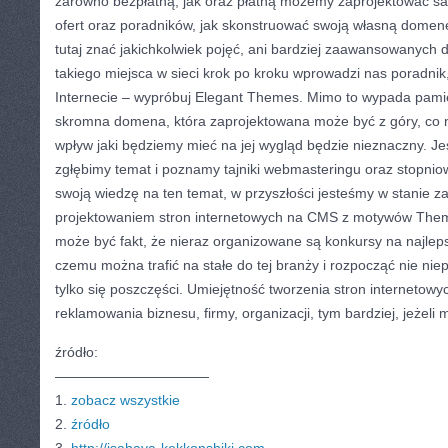
zarówno bezpłatną, jak oraz płatną możemy zaprojektować sam
ofert oraz poradników, jak skonstruować swoją własną domenę
tutaj znać jakichkolwiek pojęć, ani bardziej zaawansowanych 
takiego miejsca w sieci krok po kroku wprowadzi nas poradnik
Internecie – wypróbuj Elegant Themes. Mimo to wypada pamię
skromna domena, która zaprojektowana może być z góry, co n
wpływ jaki będziemy mieć na jej wygląd będzie nieznaczny. Jeś
zgłębimy temat i poznamy tajniki webmasteringu oraz stopni
swoją wiedzę na ten temat, w przyszłości jesteśmy w stanie 
projektowaniem stron internetowych na CMS z motywów Them
może być fakt, że nieraz organizowane są konkursy na najlep
czemu można trafić na stałe do tej branży i rozpocząć nie niep
tylko się poszczęści. Umiejętność tworzenia stron interneto
reklamowania biznesu, firmy, organizacji, tym bardziej, jeżeli
źródło:
———————————
1.
zobacz wszystkie
2.
źródło