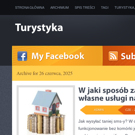
STRONA GŁÓWNA
ARCHIWUM
SPIS TREŚCI
TAGI
TURYSTYKA
Archive for 26 czerwca, 2025
ADMIN
CZE - 
Jak wysyłać taniej sms-y? W 
funkcjonowanie bez komórki j