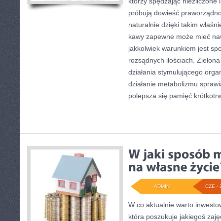
którzy spędzając niezliczone i
próbują dowieść praworządnoś
naturalnie dzięki takim właśn
kawy zapewne może mieć nawe
jakkolwiek warunkiem jest spo
rozsądnych ilościach. Zielo
działania stymulującego orga
działanie metabolizmu sprawi
polepsza się pamięć krótkotrw
ADMIN
CZE - 
W co aktualnie warto inwestow
która poszukuje jakiegoś zaję