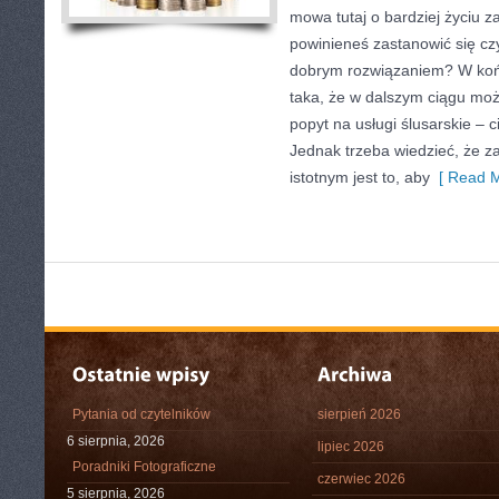
mowa tutaj o bardziej życiu
powinieneś zastanowić się czy
dobrym rozwiązaniem? W koń
taka, że w dalszym ciągu moż
popyt na usługi ślusarskie – c
Jednak trzeba wiedzieć, że 
istotnym jest to, aby
[ Read M
Pytania od czytelników
sierpień 2026
6 sierpnia, 2026
lipiec 2026
Poradniki Fotograficzne
czerwiec 2026
5 sierpnia, 2026