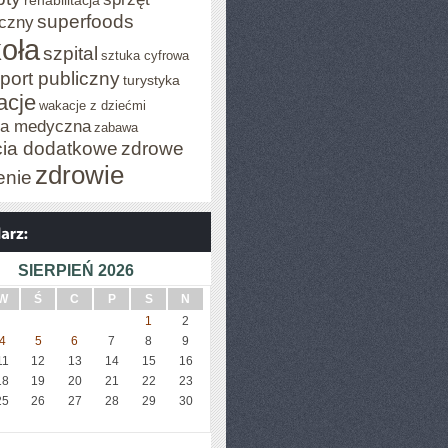
rehabilitacja
superfoods
czny
oła
szpital
sztuka cyfrowa
port publiczny
turystyka
acje
wakacje z dziećmi
za medyczna
zabawa
cia dodatkowe
zdrowe
zdrowie
enie
SIERPIEŃ 2026
W
Ś
C
P
S
N
1
2
4
5
6
7
8
9
11
12
13
14
15
16
18
19
20
21
22
23
25
26
27
28
29
30