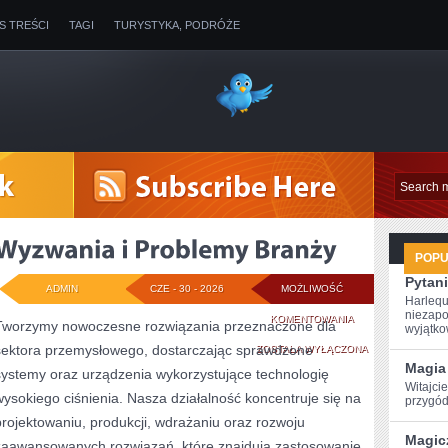
IS TREŚCI
TAGI
TURYSTYKA, PODRÓŻE
POP
Pytani
ADMIN
CZE - 30 - 2026
MOŻLIWOŚĆ
Harlequ
niezapo
WYZWANIA
KOMENTOWANIA
Tworzymy nowoczesne rozwiązania przeznaczone dla
wyjątkow
sektora przemysłowego, dostarczając sprawdzone
I
ZOSTAŁA WYŁĄCZONA
Magia 
systemy oraz urządzenia wykorzystujące technologię
PROBLEMY
Witajcie
wysokiego ciśnienia. Nasza działalność koncentruje się na
przygód
BRANŻY
projektowaniu, produkcji, wdrażaniu oraz rozwoju
Magic
zaawansowanych rozwiązań, które znajdują zastosowanie