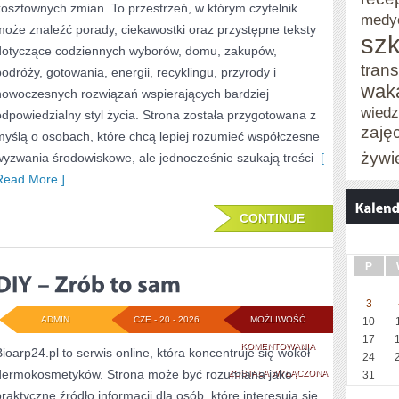
kosztownych zmian. To przestrzeń, w którym czytelnik
medy
może znaleźć porady, ciekawostki oraz przystępne teksty
szk
dotyczące codziennych wyborów, domu, zakupów,
trans
podróży, gotowania, energii, recyklingu, przyrody i
wak
nowoczesnych rozwiązań wspierających bardziej
wied
odpowiedzialny styl życia. Strona została przygotowana z
zaję
myślą o osobach, które chcą lepiej rozumieć współczesne
żywi
wyzwania środowiskowe, ale jednocześnie szukają treści
[
Read More ]
CONTINUE
P
3
ADMIN
CZE - 20 - 2026
MOŻLIWOŚĆ
10
17
DIY
KOMENTOWANIA
Bioarp24.pl to serwis online, która koncentruje się wokół
24
dermokosmetyków. Strona może być rozumiana jako
–
ZOSTAŁA WYŁĄCZONA
31
praktyczne źródło informacji dla osób, które interesują się
ZRÓB