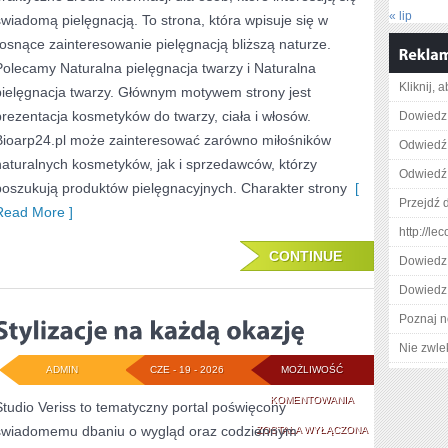
« lip
świadomą pielęgnacją. To strona, która wpisuje się w
TO
rosnące zainteresowanie pielęgnacją bliższą naturze.
SAM
Polecamy Naturalna pielęgnacja twarzy i Naturalna
Kliknij, 
pielęgnacja twarzy. Głównym motywem strony jest
prezentacja kosmetyków do twarzy, ciała i włosów.
Dowiedz 
Bioarp24.pl może zainteresować zarówno miłośników
Odwiedź 
naturalnych kosmetyków, jak i sprzedawców, którzy
Odwiedź 
poszukują produktów pielęgnacyjnych. Charakter strony
[
Przejdź d
Read More ]
http://l
CONTINUE
Dowiedz 
Dowiedz 
Poznaj n
Nie zwlek
ADMIN
CZE - 19 - 2026
MOŻLIWOŚĆ
STYLIZACJE
KOMENTOWANIA
Studio Veriss to tematyczny portal poświęcony
świadomemu dbaniu o wygląd oraz codziennym
NA
ZOSTAŁA WYŁĄCZONA