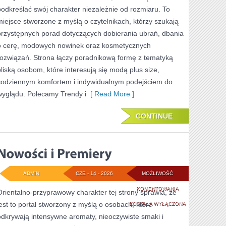
podkreślać swój charakter niezależnie od rozmiaru. To
METAMORFOZY
miejsce stworzone z myślą o czytelnikach, którzy szukają
przystępnych porad dotyczących dobierania ubrań, dbania
o cerę, modowych nowinek oraz kosmetycznych
rozwiązań. Strona łączy poradnikową formę z tematyką
bliską osobom, które interesują się modą plus size,
codziennym komfortem i indywidualnym podejściem do
wyglądu. Polecamy Trendy i
[ Read More ]
CONTINUE
ADMIN
CZE - 14 - 2026
MOŻLIWOŚĆ
NOWOŚCI
KOMENTOWANIA
Orientalno-przyprawowy charakter tej strony sprawia, że
jest to portal stworzony z myślą o osobach, które
I
ZOSTAŁA WYŁĄCZONA
odkrywają intensywne aromaty, nieoczywiste smaki i
PREMIERY