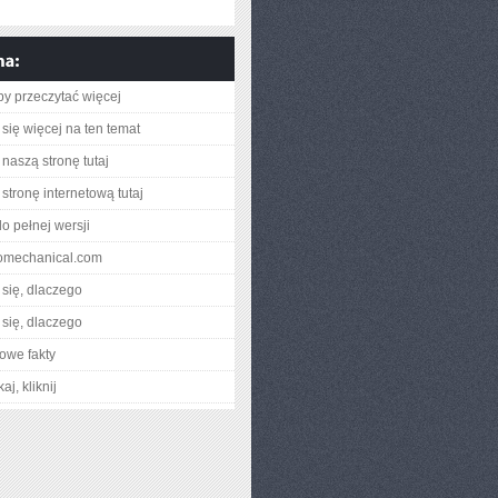
aby przeczytać więcej
się więcej na ten temat
naszą stronę tutaj
stronę internetową tutaj
o pełnej wersji
ecomechanical.com
się, dlaczego
się, dlaczego
owe fakty
aj, kliknij