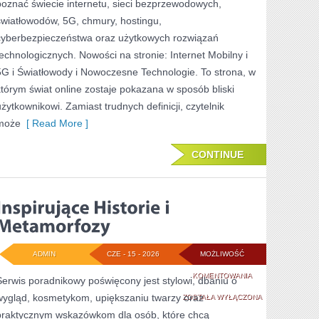
poznać świecie internetu, sieci bezprzewodowych,
światłowodów, 5G, chmury, hostingu,
cyberbezpieczeństwa oraz użytkowych rozwiązań
technologicznych. Nowości na stronie: Internet Mobilny i
5G i Światłowody i Nowoczesne Technologie. To strona, w
którym świat online zostaje pokazana w sposób bliski
użytkownikowi. Zamiast trudnych definicji, czytelnik
może
[ Read More ]
CONTINUE
ADMIN
CZE - 15 - 2026
MOŻLIWOŚĆ
INSPIRUJĄCE
KOMENTOWANIA
Serwis poradnikowy poświęcony jest stylowi, dbaniu o
wygląd, kosmetykom, upiększaniu twarzy oraz
HISTORIE
ZOSTAŁA WYŁĄCZONA
praktycznym wskazówkom dla osób, które chcą
I