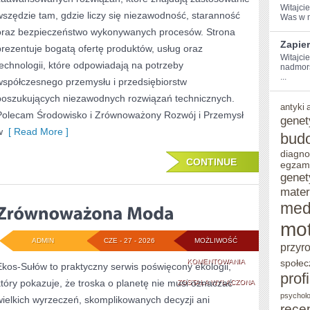
Witajcie
wszędzie tam, gdzie liczy się niezawodność, staranność
Was w m
oraz bezpieczeństwo wykonywanych procesów. Strona
Zapie
prezentuje bogatą ofertę produktów, usług oraz
Witajci
technologii, które odpowiadają na potrzeby
nadmors
...
współczesnego przemysłu i przedsiębiorstw
poszukujących niezawodnych rozwiązań technicznych.
antyki
Polecam Środowisko i Zrównoważony Rozwój i Przemysł
genet
w
[ Read More ]
bud
diagno
CONTINUE
egzam
genet
mater
med
mot
ADMIN
CZE - 27 - 2026
MOŻLIWOŚĆ
przyr
ZRÓWNOWAŻONA
KOMENTOWANIA
społec
Ekos-Sułów to praktyczny serwis poświęcony ekologii,
prof
który pokazuje, że troska o planetę nie musi oznaczać
MODA
ZOSTAŁA WYŁĄCZONA
psycholo
wielkich wyrzeczeń, skomplikowanych decyzji ani
rece