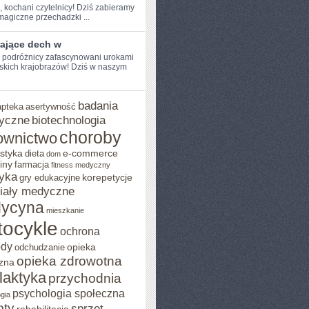
, kochani ⁤czytelnicy! Dziś zabieramy
agiczne przechadzki ...
rające dech w
e podróżnicy zafascynowani urokami
kich krajobrazów! Dziś w ⁣naszym
badania
apteka
asertywność
yczne
biotechnologia
choroby
ownictwo
styka
e-commerce
dieta
dom
iny
farmacja
fitness medyczny
yka
korepetycje
gry edukacyjne
iały medyczne
ycyna
mieszkanie
ocykle
ochrona
ody
opieka
odchudzanie
opieka zdrowotna
zna
ilaktyka
przychodnia
psychologia społeczna
gia
pty
sprzęt