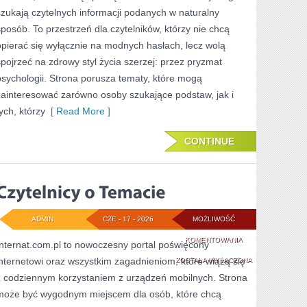
szukają czytelnych informacji podanych w naturalny
sposób. To przestrzeń dla czytelników, którzy nie chcą
opierać się wyłącznie na modnych hasłach, lecz wolą
spojrzeć na zdrowy styl życia szerzej: przez pryzmat
psychologii. Strona porusza tematy, które mogą
zainteresować zarówno osoby szukające podstaw, jak i
ych, którzy
[ Read More ]
CONTINUE
ADMIN
CZE - 17 - 2026
MOŻLIWOŚĆ
CZYTELNICY
KOMENTOWANIA
Internat.com.pl to nowoczesny portal poświęcony
internetowi oraz wszystkim zagadnieniom, które wiążą się
O
ZOSTAŁA WYŁĄCZONA
z codziennym korzystaniem z urządzeń mobilnych. Strona
TEMACIE
może być wygodnym miejscem dla osób, które chcą