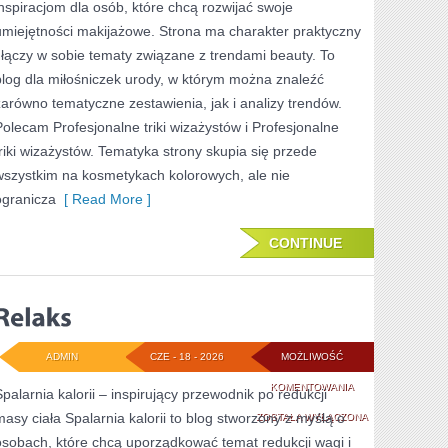
inspiracjom dla osób, które chcą rozwijać swoje
KAŻDĄ
umiejętności makijażowe. Strona ma charakter praktyczny
OKAZJĘ
i łączy w sobie tematy związane z trendami beauty. To
blog dla miłośniczek urody, w którym można znaleźć
zarówno tematyczne zestawienia, jak i analizy trendów.
Polecam Profesjonalne triki wizażystów i Profesjonalne
triki wizażystów. Tematyka strony skupia się przede
wszystkim na kosmetykach kolorowych, ale nie
ogranicza
[ Read More ]
CONTINUE
ADMIN
CZE - 18 - 2026
MOŻLIWOŚĆ
RELAKS
KOMENTOWANIA
Spalarnia kalorii – inspirujący przewodnik po redukcji
masy ciała Spalarnia kalorii to blog stworzony z myślą o
ZOSTAŁA WYŁĄCZONA
osobach, które chcą uporządkować temat redukcji wagi i