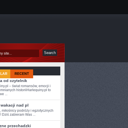
ULAR
RECENT
a od czytelnik
iny.pl – świat romansów, emocji i
mnianych historiiHarlequiny.pl to
e ...
wakacji nad pl
, miłośnicy podróży ⁤i egzotycznych
! Dziś zabieram Was ...
zne przechadzki