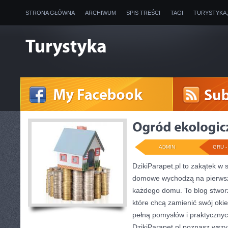
STRONA GŁÓWNA
ARCHIWUM
SPIS TREŚCI
TAGI
TURYSTYKA
ADMIN
GRU - 
DzikiParapet.pl to zakątek w s
domowe wychodzą na pierwszy
każdego domu. To blog stworz
które chcą zamienić swój okie
pełną pomysłów i praktyczny
DzikiParapet.pl poznasz wszy