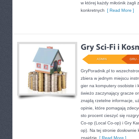
w której każdy miłośnik żagli 
konkretnych
[ Read More ]
ADMIN
GRU - 
GryPoradnik.pl to wszechstro
zbiera w jednym miejscu instr
gier na komputery osobiste i 
świeżo zaczynający gracze o
znajdą rzetelne informacje, 
opinie, które pomagają zdec
sto procent cieszyć się rozg
Co-op (Local Co-op) i Gry K
op). Na tej stronie dosłownie 
znajdzie
[ Read More ]