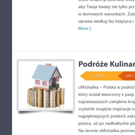
aby Twoje kwiaty nie tylko pr
w domowych warunkach. Zoba
uprawa według faz księżyca i
More ]
ADMIN
GRU - 
uMichalika – Polska w podróży
który został stworzony z pasj
najciekawszych zakątków kraj
czytelnik znajdzie inspiracje
najpiękniejszych polskich za
jeziora, aż po nadbałtyckie p
Na stronie uMichalika pozna