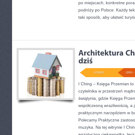
po miejscach, konkretne porad
podróży po Polsce. Każdy tek
taki sposób, aby ułatwić turyś
ADMIN
GRU - 
I Ching – Księga Przemian to 
czytelnika w przestrzeń mądr
świątynia, gdzie Księga Przem
współczesną wrażliwością, a j
praktycznym narzędziem w b
Polecamy Praktyczne zastosow
muzyka. Na tej witrynie I Chi
egzotyczna ciekawostka, lecz