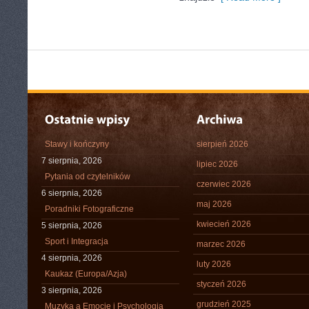
Stawy i kończyny
sierpień 2026
7 sierpnia, 2026
lipiec 2026
Pytania od czytelników
czerwiec 2026
6 sierpnia, 2026
maj 2026
Poradniki Fotograficzne
kwiecień 2026
5 sierpnia, 2026
Sport i Integracja
marzec 2026
4 sierpnia, 2026
luty 2026
Kaukaz (Europa/Azja)
styczeń 2026
3 sierpnia, 2026
grudzień 2025
Muzyka a Emocje i Psychologia