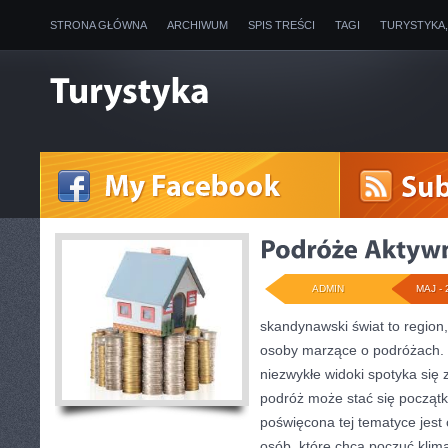
STRONA GŁÓWNA
ARCHIWUM
SPIS TREŚCI
TAGI
TURYSTYKA
ADMIN
MAJ - 
skandynawski świat to region,
osoby marzące o podróżach. 
niezwykłe widoki spotyka się z
podróż może stać się początk
poświęcona tej tematyce jest 
osób, które chcą poczuć klima