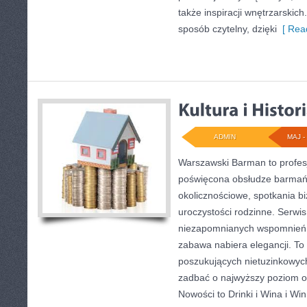
także inspiracji wnętrzarskich
sposób czytelny, dzięki
[ Read
ADMIN
MAJ - 
Warszawski Barman to profes
poświęcona obsłudze barmańs
okolicznościowe, spotkania b
uroczystości rodzinne. Serwi
niezapomnianych wspomnień, 
zabawa nabiera elegancji. To
poszukujących nietuzinkowych
zadbać o najwyższy poziom 
Nowości to Drinki i Wina i Wi