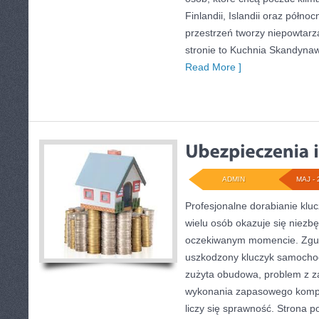
Finlandii, Islandii oraz półno
przestrzeń tworzy niepowtarz
stronie to Kuchnia Skandynaws
Read More ]
ADMIN
MAJ - 
Profesjonalne dorabianie kluc
wielu osób okazuje się niezb
oczekiwanym momencie. Zgub
uszkodzony kluczyk samochodo
zużyta obudowa, problem z z
wykonania zapasowego komple
liczy się sprawność. Strona 