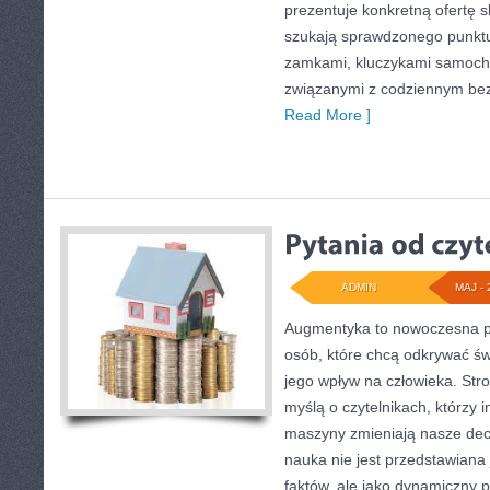
prezentuje konkretną ofertę 
szukają sprawdzonego punktu
zamkami, kluczykami samoch
związanymi z codziennym be
Read More ]
ADMIN
MAJ - 
Augmentyka to nowoczesna pr
osób, które chcą odkrywać świ
jego wpływ na człowieka. Str
myślą o czytelnikach, którzy i
maszyny zmieniają nasze decy
nauka nie jest przedstawiana 
faktów, ale jako dynamiczny 