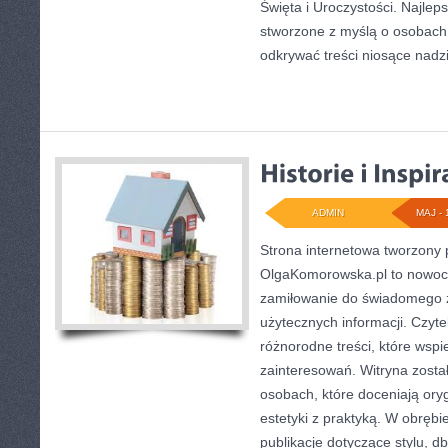
Święta i Uroczystości. Najlep
stworzone z myślą o osobach,
odkrywać treści niosące nadz
ADMIN
MAJ - 
Strona internetowa tworzony
OlgaKomorowska.pl to nowocz
zamiłowanie do świadomego ży
użytecznych informacji. Czyte
różnorodne treści, które wspi
zainteresowań. Witryna zosta
osobach, które doceniają oryg
estetyki z praktyką. W obrębi
publikacje dotyczące stylu, db