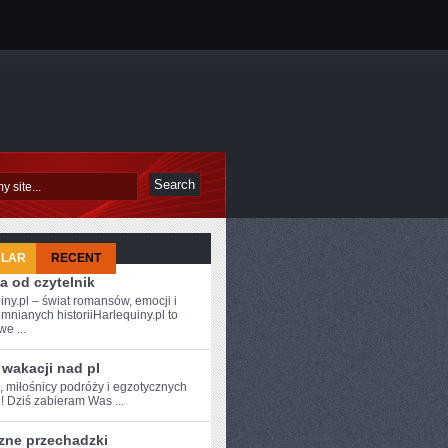
ULAR
RECENT
a od czytelnik
iny.pl – świat romansów, emocji i
mnianych historiiHarlequiny.pl to
e ...
wakacji nad pl
, miłośnicy podróży ⁤i egzotycznych
! Dziś zabieram Was ...
zne przechadzki