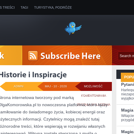
IS TREŚCI
TAGI
TURYSTYKA, PODRÓŻE
POP
Pytani
ADMIN
MAJ - 10 - 2026
MOŻLIWOŚĆ
Harlequ
niezapo
HISTORIE
KOMENTOWANIA
Strona internetowa tworzony pod marką
wyjątkow
OlgaKomorowska.pl to nowoczesna platforma, które łączy
I
ZOSTAŁA WYŁĄCZONA
Magia 
zamiłowanie do świadomego życia, kobiecej energii oraz
INSPIRACJE
Witajcie
użytecznych informacji. Czytelnicy mogą znaleźć tutaj
przygód
różnorodne treści, które wspierają w rozwijaniu własnych
Magic
zainteresowań. Witryna została stworzona z myślą o