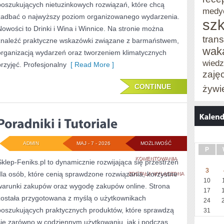
poszukujących nietuzinkowych rozwiązań, które chcą
medy
zadbać o najwyższy poziom organizowanego wydarzenia.
szk
Nowości to Drinki i Wina i Winnice. Na stronie można
trans
znaleźć praktyczne wskazówki związane z barmaństwem,
wak
organizacją wydarzeń oraz tworzeniem klimatycznych
wied
przyjęć. Profesjonalny
[ Read More ]
zaję
CONTINUE
żywi
ADMIN
MAJ - 7 - 2026
MOŻLIWOŚĆ
P
PORADNIKI
KOMENTOWANIA
Sklep-Feniks.pl to dynamicznie rozwijająca się przestrzeń
3
dla osób, które cenią sprawdzone rozwiązania, korzystne
I
ZOSTAŁA WYŁĄCZONA
10
warunki zakupów oraz wygodę zakupów online. Strona
TUTORIALE
17
została przygotowana z myślą o użytkownikach
24
poszukujących praktycznych produktów, które sprawdzą
31
się zarówno w codziennym użytkowaniu, jak i podczas