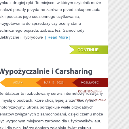
rynku z drugiej ręki. To miejsce, w którym czytelnik może
znaleźć porady przydatne zarówno przed zakupem auta,
jak i podczas jego codziennego użytkowania,
przygotowania do sprzedaży czy oceny stanu
technicznego pojazdu. Zobacz też: Samochody
Elektryczne i Hybrydowe
[ Read More ]
CONTINUE
ADMIN
MAJ - 5 - 2026
MOŻLIWOŚĆ
WYPOŻYCZALNIE
KOMENTOWANIA
Rentdabcar to rozbudowany serwis internetowy rozwijany
z myślą o osobach, które chcą lepiej zrozumieć rynek
I
ZOSTAŁA WYŁĄCZONA
motoryzacyjny. Strona porządkuje wiele przydatnych
CARSHARING
tematów związanych z samochodami, dzięki czemu może
być wygodnym miejscem zarówno dla użytkowników aut,
jak i dla tych, którzy dopiero zgłębiają świat zakupu