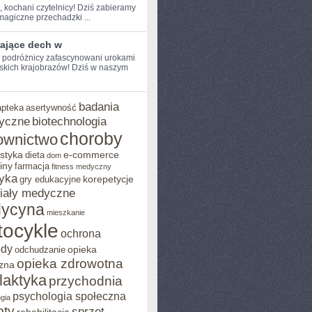
, kochani ⁤czytelnicy! Dziś zabieramy
agiczne przechadzki ...
rające dech w
e podróżnicy zafascynowani urokami
kich krajobrazów! Dziś w ⁣naszym
badania
apteka
asertywność
yczne
biotechnologia
choroby
ownictwo
styka
e-commerce
dieta
dom
iny
farmacja
fitness medyczny
yka
korepetycje
gry edukacyjne
iały medyczne
ycyna
mieszkanie
ocykle
ochrona
ody
opieka
odchudzanie
opieka zdrowotna
zna
ilaktyka
przychodnia
psychologia społeczna
gia
pty
sprzęt