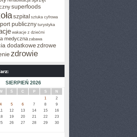
rehabilitacja
superfoods
czny
oła
szpital
sztuka cyfrowa
port publiczny
turystyka
acje
wakacje z dziećmi
za medyczna
zabawa
cia dodatkowe
zdrowe
zdrowie
enie
SIERPIEŃ 2026
W
Ś
C
P
S
N
1
2
4
5
6
7
8
9
11
12
13
14
15
16
18
19
20
21
22
23
25
26
27
28
29
30