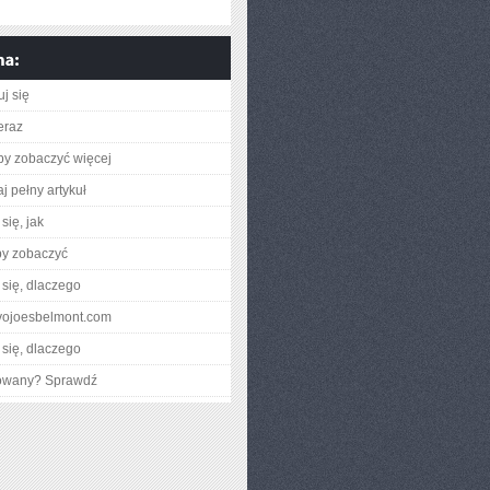
j się
eraz
aby zobaczyć więcej
j pełny artykuł
się, jak
by zobaczyć
się, dlaczego
okyojoesbelmont.com
się, dlaczego
gowany? Sprawdź