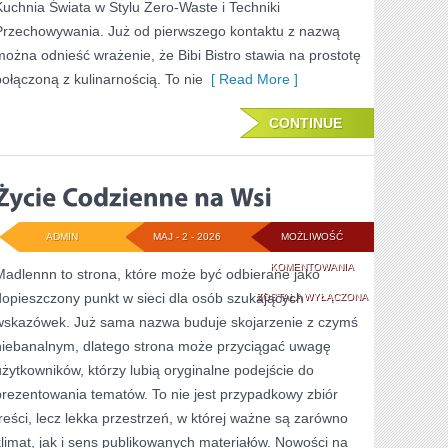
Kuchnia Świata w Stylu Zero-Waste i Techniki
Przechowywania. Już od pierwszego kontaktu z nazwą
można odnieść wrażenie, że Bibi Bistro stawia na prostotę
połączoną z kulinarnością. To nie
[ Read More ]
CONTINUE
ADMIN
MAJ - 2 - 2026
MOŻLIWOŚĆ
ŻYCIE
KOMENTOWANIA
Madlennn to strona, które może być odbierane jako
dopieszczony punkt w sieci dla osób szukających
CODZIENNE
ZOSTAŁA WYŁĄCZONA
wskazówek. Już sama nazwa buduje skojarzenie z czymś
NA
niebanalnym, dlatego strona może przyciągać uwagę
WSI
użytkowników, którzy lubią oryginalne podejście do
prezentowania tematów. To nie jest przypadkowy zbiór
treści, lecz lekka przestrzeń, w której ważne są zarówno
klimat, jak i sens publikowanych materiałów. Nowości na