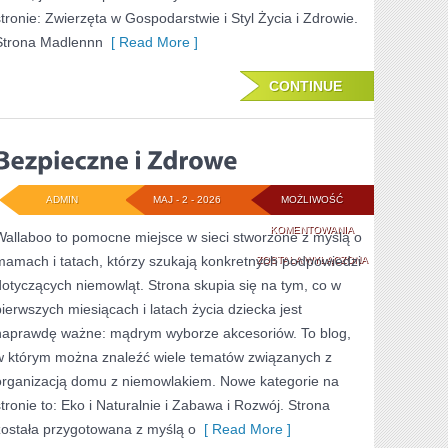
stronie: Zwierzęta w Gospodarstwie i Styl Życia i Zdrowie.
Strona Madlennn
[ Read More ]
CONTINUE
ADMIN
MAJ - 2 - 2026
MOŻLIWOŚĆ
BEZPIECZNE
KOMENTOWANIA
Wallaboo to pomocne miejsce w sieci stworzone z myślą o
mamach i tatach, którzy szukają konkretnych podpowiedzi
I
ZOSTAŁA WYŁĄCZONA
dotyczących niemowląt. Strona skupia się na tym, co w
ZDROWE
pierwszych miesiącach i latach życia dziecka jest
naprawdę ważne: mądrym wyborze akcesoriów. To blog,
w którym można znaleźć wiele tematów związanych z
organizacją domu z niemowlakiem. Nowe kategorie na
stronie to: Eko i Naturalnie i Zabawa i Rozwój. Strona
została przygotowana z myślą o
[ Read More ]