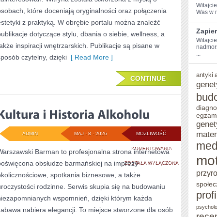
Witajcie
osobach, które doceniają oryginalności oraz połączenia
Was w m
estetyki z praktyką. W obrębie portalu można znaleźć
Zapie
publikacje dotyczące stylu, dbania o siebie, wellness, a
Witajci
także inspiracji wnętrzarskich. Publikacje są pisane w
nadmors
...
sposób czytelny, dzięki
[ Read More ]
antyki
CONTINUE
genet
bud
diagno
egzam
genet
mater
ADMIN
MAJ - 8 - 2026
MOŻLIWOŚĆ
med
KULTURA
KOMENTOWANIA
Warszawski Barman to profesjonalna strona internetowa
mot
poświęcona obsłudze barmańskiej na imprezy
I
ZOSTAŁA WYŁĄCZONA
przyr
okolicznościowe, spotkania biznesowe, a także
HISTORIA
społec
uroczystości rodzinne. Serwis skupia się na budowaniu
ALKOHOLU
prof
niezapomnianych wspomnień, dzięki którym każda
psycholo
zabawa nabiera elegancji. To miejsce stworzone dla osób
rece