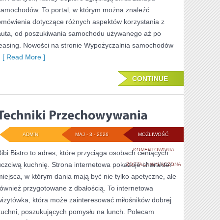
samochodów. To portal, w którym można znaleźć
omówienia dotyczące różnych aspektów korzystania z
auta, od poszukiwania samochodu używanego aż po
leasing. Nowości na stronie Wypożyczalnia samochodów
[ Read More ]
CONTINUE
ADMIN
MAJ - 3 - 2026
MOŻLIWOŚĆ
TECHNIKI
KOMENTOWANIA
Bibi Bistro to adres, które przyciąga osobach ceniących
uczciwą kuchnię. Strona internetowa pokazuje charakter
PRZECHOWYWANI
ZOSTAŁA WYŁĄCZONA
miejsca, w którym dania mają być nie tylko apetyczne, ale
również przygotowane z dbałością. To internetowa
wizytówka, która może zainteresować miłośników dobrej
kuchni, poszukujących pomysłu na lunch. Polecam