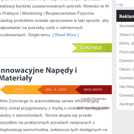
« lip
realizacji bardziej zaawansowanych potrzeb. Nowości to AI
w Praktyce i Monitoring i Bezpieczeństwo Fizyczne.
Katalog produktów została opracowana w taki sposób, aby
Skontaktu
odpowiadać na potrzeby osób o odmiennych
oczekiwaniach. Dzięki temu
[ Read More ]
Zobacz t
Kliknij, 
CONTINUE
Przeczyta
Dowiedz 
Otwórz, 
Dowiedz 
http://t
ADMIN
MAJ - 6 - 2026
MOŻLIWOŚĆ
Dowiedz 
INNOWACYJNE
KOMENTOWANIA
Moto Concierge to automobilowy serwis informacyjny,
Zaintry
który został przygotowany z myślą o osobach szukających
NAPĘDY
ZOSTAŁA WYŁĄCZONA
wiedzy o samochodach. Strona skupia się przede
I
wszystkim na praktycznych poradach związanych z
MATERIAŁY
eksploatacją samochodów, zwłaszcza tych dostępnych na