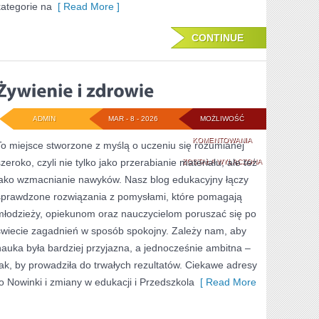
kategorie na
[ Read More ]
CONTINUE
ADMIN
MAR - 8 - 2026
MOŻLIWOŚĆ
ŻYWIENIE
KOMENTOWANIA
To miejsce stworzone z myślą o uczeniu się rozumianej
szeroko, czyli nie tylko jako przerabianie materiału, ale też
I
ZOSTAŁA WYŁĄCZONA
jako wzmacnianie nawyków. Nasz blog edukacyjny łączy
ZDROWIE
sprawdzone rozwiązania z pomysłami, które pomagają
młodzieży, opiekunom oraz nauczycielom poruszać się po
świecie zagadnień w sposób spokojny. Zależy nam, aby
nauka była bardziej przyjazna, a jednocześnie ambitna –
tak, by prowadziła do trwałych rezultatów. Ciekawe adresy
to Nowinki i zmiany w edukacji i Przedszkola
[ Read More