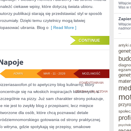
Witajcie
znaleźć ciekawe wpisy, które dotyczą świata ubioru.
Was w m
Autorzy publikacji starają się przedstawiać styl w sposób
Zapie
zrozumiały. Dzięki temu czytelnicy mogą łatwiej
Witajci
dopasować ubrania. Blog o
[ Read More ]
nadmors
...
CONTINUE
antyki
genet
bud
diagno
egzam
ADMIN
MAR - 11 - 2026
MOŻLIWOŚĆ
genet
mater
NAPOJE
KOMENTOWANIA
pizzeriasaxofon.pl to apetyczny blog kulinarny, który
med
koncentruje się na włoskich inspiracjach kulinarnych, a
ZOSTAŁA WYŁĄCZONA
mot
szczególnie na pizzy. Już sam charakter strony pokazuje,
przyr
że nie jest to zwykły blog z przepisami, lecz miejsce
społec
stworzone dla osób, które chcą poznawać detale
prof
śródziemnomorskiego gotowania od strony praktycznej.
psycholo
To witryna, gdzie spotykają się przepisy, smakowe
rece