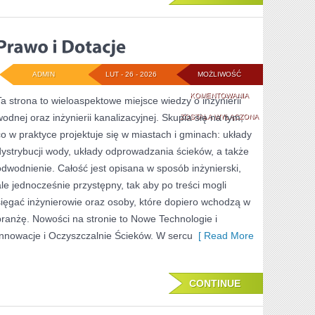
ADMIN
LUT - 26 - 2026
MOŻLIWOŚĆ
PRAWO
KOMENTOWANIA
Ta strona to wieloaspektowe miejsce wiedzy o inżynierii
wodnej oraz inżynierii kanalizacyjnej. Skupia się na tym,
I
ZOSTAŁA WYŁĄCZONA
co w praktyce projektuje się w miastach i gminach: układy
DOTACJE
dystrybucji wody, układy odprowadzania ścieków, a także
odwodnienie. Całość jest opisana w sposób inżynierski,
ale jednocześnie przystępny, tak aby po treści mogli
sięgać inżynierowie oraz osoby, które dopiero wchodzą w
branżę. Nowości na stronie to Nowe Technologie i
Innowacje i Oczyszczalnie Ścieków. W sercu
[ Read More
CONTINUE