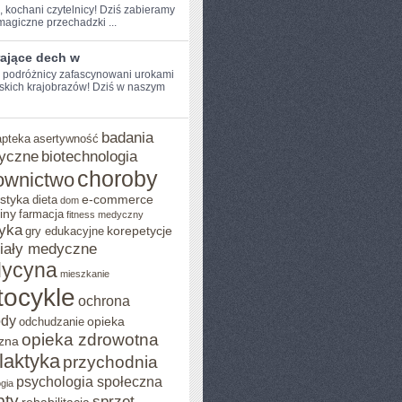
, kochani ⁤czytelnicy! Dziś zabieramy
agiczne przechadzki ...
rające dech w
e podróżnicy zafascynowani urokami
kich krajobrazów! Dziś w ⁣naszym
badania
apteka
asertywność
yczne
biotechnologia
choroby
ownictwo
styka
e-commerce
dieta
dom
iny
farmacja
fitness medyczny
yka
korepetycje
gry edukacyjne
iały medyczne
ycyna
mieszkanie
ocykle
ochrona
ody
opieka
odchudzanie
opieka zdrowotna
zna
ilaktyka
przychodnia
psychologia społeczna
gia
pty
sprzęt