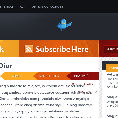
IS TREŚCI
TAGI
TURYSTYKA, PODRÓŻE
POP
Pytani
ADMIN
MAR - 11 - 2026
MOŻLIWOŚĆ
Harlequ
niezapo
DIOR
KOMENTOWANIA
Blog o modzie to miejsce, w którym entuzjaści ubioru
wyjątkow
mogą znaleźć pomysły dotyczące codziennych stylizacji.
ZOSTAŁA WYŁĄCZONA
Magia 
Strona pralniafoka.com.pl została stworzona z myślą o
Witajcie
osobach, które chcą śledzić świat stylu. To blog modowy,
przygód
który w przystępny sposób przedstawia modowe
Magic
inspiracje. Polecamy Hermès i Burberry. Na stronie można