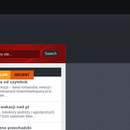
ULAR
RECENT
a od czytelnik
iny.pl – świat romansów, emocji i
mnianych historiiHarlequiny.pl to
e ...
wakacji nad pl
, miłośnicy podróży ⁤i egzotycznych
! Dziś zabieram Was ...
zne przechadzki