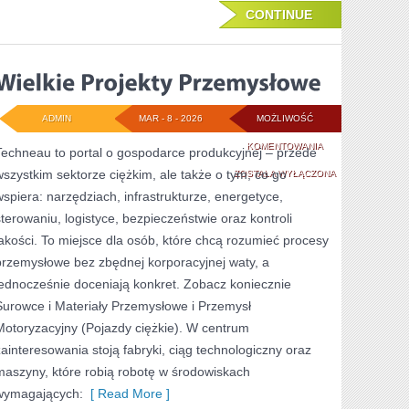
CONTINUE
ADMIN
MAR - 8 - 2026
MOŻLIWOŚĆ
WIELKIE
KOMENTOWANIA
Techneau to portal o gospodarce produkcyjnej – przede
wszystkim sektorze ciężkim, ale także o tym, co go
PROJEKTY
ZOSTAŁA WYŁĄCZONA
wspiera: narzędziach, infrastrukturze, energetyce,
PRZEMYSŁOWE
sterowaniu, logistyce, bezpieczeństwie oraz kontroli
jakości. To miejsce dla osób, które chcą rozumieć procesy
przemysłowe bez zbędnej korporacyjnej waty, a
jednocześnie doceniają konkret. Zobacz koniecznie
Surowce i Materiały Przemysłowe i Przemysł
Motoryzacyjny (Pojazdy ciężkie). W centrum
zainteresowania stoją fabryki, ciąg technologiczny oraz
maszyny, które robią robotę w środowiskach
wymagających:
[ Read More ]