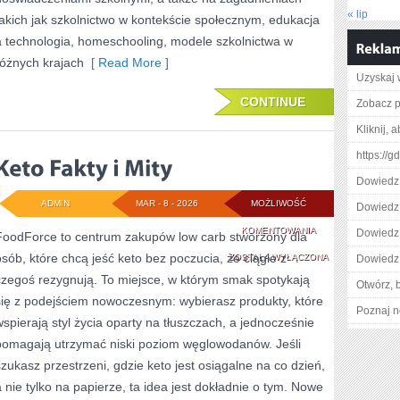
« lip
takich jak szkolnictwo w kontekście społecznym, edukacja
a technologia, homeschooling, modele szkolnictwa w
różnych krajach
[ Read More ]
Uzyskaj 
CONTINUE
Zobacz p
Kliknij, 
https://g
Dowiedz 
ADMIN
MAR - 8 - 2026
MOŻLIWOŚĆ
Dowiedz 
KETO
KOMENTOWANIA
Dowiedz 
FoodForce to centrum zakupów low carb stworzony dla
osób, które chcą jeść keto bez poczucia, że ciągle z
FAKTY
ZOSTAŁA WYŁĄCZONA
Dowiedz 
czegoś rezygnują. To miejsce, w którym smak spotykają
I
Otwórz, 
się z podejściem nowoczesnym: wybierasz produkty, które
MITY
Poznaj n
wspierają styl życia oparty na tłuszczach, a jednocześnie
pomagają utrzymać niski poziom węglowodanów. Jeśli
szukasz przestrzeni, gdzie keto jest osiągalne na co dzień,
a nie tylko na papierze, ta idea jest dokładnie o tym. Nowe