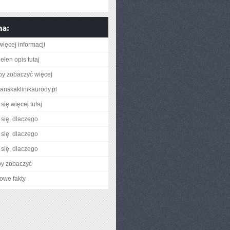
więcej informacji
ełen opis tutaj
aby zobaczyć więcej
danskaklinikaurody.pl
się więcej tutaj
się, dlaczego
się, dlaczego
się, dlaczego
by zobaczyć
owe fakty