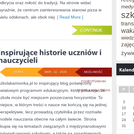
odkrycia oraz miłość do tradycji. Na stronie widać
medy
wyraźnie, że centrum zainteresowania stanowi pizza w
szk
wielu odsłonach, ale obok niej
[ Read More ]
trans
wak
CONTINUE
wied
zaję
żywi
ADMIN
MAR - 11 - 2026
MOŻLIWOŚĆ
INSPIRUJĄCE
KOMENTOWANIA
szkolakamionka.pl to inspirujący blog poświęcony
P
światowym programom edukacyjnym, który pokazuje, że
HISTORIE
ZOSTAŁA WYŁĄCZONA
szkoła może być miejscem poszerzania horyzontów. To
UCZNIÓW
3
miejsce, w którym treści o nauce nie kończą się na jednej
I
10
perspektywie, lecz prowadzą czytelnika przez rozmaite
17
NAUCZYCIELI
modele nauczania obecne na całym świecie. Strona
24
skupia się na tematach związanych z międzynarodowymi
31
doświadczeniami szkolnymi, a także na zagadnieniach