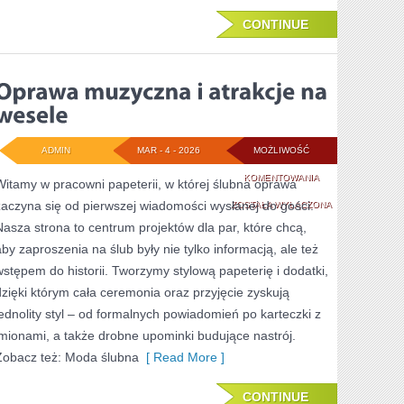
CONTINUE
ADMIN
MAR - 4 - 2026
MOŻLIWOŚĆ
OPRAWA
KOMENTOWANIA
Witamy w pracowni papeterii, w której ślubna oprawa
zaczyna się od pierwszej wiadomości wysłanej do gości.
MUZYCZNA
ZOSTAŁA WYŁĄCZONA
Nasza strona to centrum projektów dla par, które chcą,
I
aby zaproszenia na ślub były nie tylko informacją, ale też
ATRAKCJE
wstępem do historii. Tworzymy stylową papeterię i dodatki,
NA
dzięki którym cała ceremonia oraz przyjęcie zyskują
jednolity styl – od formalnych powiadomień po karteczki z
WESELE
imionami, a także drobne upominki budujące nastrój.
Zobacz też: Moda ślubna
[ Read More ]
CONTINUE