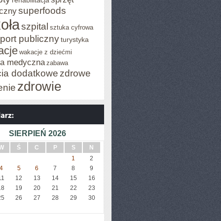
rehabilitacja
superfoods
czny
oła
szpital
sztuka cyfrowa
port publiczny
turystyka
acje
wakacje z dziećmi
za medyczna
zabawa
cia dodatkowe
zdrowe
zdrowie
enie
SIERPIEŃ 2026
W
Ś
C
P
S
N
1
2
4
5
6
7
8
9
11
12
13
14
15
16
18
19
20
21
22
23
25
26
27
28
29
30