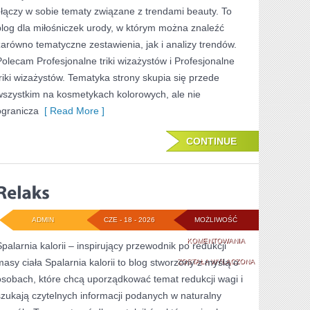
OKAZJĘ
i łączy w sobie tematy związane z trendami beauty. To
blog dla miłośniczek urody, w którym można znaleźć
zarówno tematyczne zestawienia, jak i analizy trendów.
Polecam Profesjonalne triki wizażystów i Profesjonalne
triki wizażystów. Tematyka strony skupia się przede
wszystkim na kosmetykach kolorowych, ale nie
ogranicza
[ Read More ]
CONTINUE
ADMIN
CZE - 18 - 2026
MOŻLIWOŚĆ
RELAKS
KOMENTOWANIA
Spalarnia kalorii – inspirujący przewodnik po redukcji
masy ciała Spalarnia kalorii to blog stworzony z myślą o
ZOSTAŁA WYŁĄCZONA
osobach, które chcą uporządkować temat redukcji wagi i
szukają czytelnych informacji podanych w naturalny