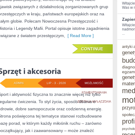
Witajcie
zjawisk związanych z działalnością zorganizowanych grup
Was w m
przestępczych w kraju, państwach europejskich oraz na
Zapie
całym globie. Polecam Nowoczesna Przestępczość i
Witajci
Historia i Legendy Mafii. Portal opisuje istotne zagadnienia
nadmors
...
związane z światem przestępczym,
[ Read More ]
antyki
CONTINUE
genet
bud
diagno
egzam
genet
mater
ADMIN
LIP - 3 - 2026
MOŻLIWOŚĆ
med
SPRZĘT
KOMENTOWANIA
Sport i aktywność fizyczna to znacznie więcej niż tylko
mot
regularne ćwiczenia. To styl życia, sposób dbania o
I
ZOSTAŁA WYŁĄCZONA
przyr
zdrowie, dobre samopoczucie oraz codzienną energię.
AKCESORIA
społec
Strona poświęcona tej tematyce stanowi rozbudowane
prof
bazę porad, w którym każdy miłośnik ruchu – zarówno
psycholo
początkujący, jak i zaawansowany – może znaleźć
rece