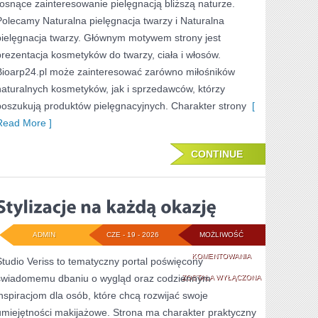
rosnące zainteresowanie pielęgnacją bliższą naturze.
SAM
Polecamy Naturalna pielęgnacja twarzy i Naturalna
pielęgnacja twarzy. Głównym motywem strony jest
prezentacja kosmetyków do twarzy, ciała i włosów.
Bioarp24.pl może zainteresować zarówno miłośników
naturalnych kosmetyków, jak i sprzedawców, którzy
poszukują produktów pielęgnacyjnych. Charakter strony
[
Read More ]
CONTINUE
ADMIN
CZE - 19 - 2026
MOŻLIWOŚĆ
STYLIZACJE
KOMENTOWANIA
Studio Veriss to tematyczny portal poświęcony
świadomemu dbaniu o wygląd oraz codziennym
NA
ZOSTAŁA WYŁĄCZONA
inspiracjom dla osób, które chcą rozwijać swoje
KAŻDĄ
umiejętności makijażowe. Strona ma charakter praktyczny