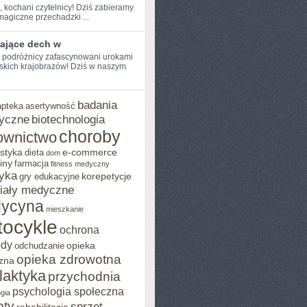
, kochani ⁤czytelnicy! Dziś zabieramy
agiczne przechadzki ...
rające dech w
e podróżnicy zafascynowani urokami
kich krajobrazów! Dziś w ⁣naszym
badania
apteka
asertywność
yczne
biotechnologia
choroby
ownictwo
styka
e-commerce
dieta
dom
iny
farmacja
fitness medyczny
yka
korepetycje
gry edukacyjne
iały medyczne
ycyna
mieszkanie
ocykle
ochrona
ody
opieka
odchudzanie
opieka zdrowotna
zna
ilaktyka
przychodnia
psychologia społeczna
gia
pty
sprzęt