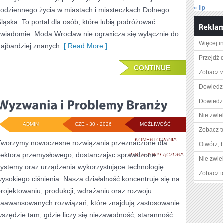
« lip
codziennego życia w miastach i miasteczkach Dolnego
Śląska. To portal dla osób, które lubią podróżować
świadomie. Moda Wrocław nie ogranicza się wyłącznie do
Więcej i
najbardziej znanych
[ Read More ]
Przejdź d
CONTINUE
Zobacz w
Dowiedz 
Dowiedz 
Nie zwlek
ADMIN
CZE - 30 - 2026
MOŻLIWOŚĆ
Zobacz t
WYZWANIA
KOMENTOWANIA
Tworzymy nowoczesne rozwiązania przeznaczone dla
Otwórz, 
sektora przemysłowego, dostarczając sprawdzone
I
ZOSTAŁA WYŁĄCZONA
Nie zwlek
systemy oraz urządzenia wykorzystujące technologię
PROBLEMY
Zobacz t
wysokiego ciśnienia. Nasza działalność koncentruje się na
BRANŻY
projektowaniu, produkcji, wdrażaniu oraz rozwoju
zaawansowanych rozwiązań, które znajdują zastosowanie
wszędzie tam, gdzie liczy się niezawodność, staranność