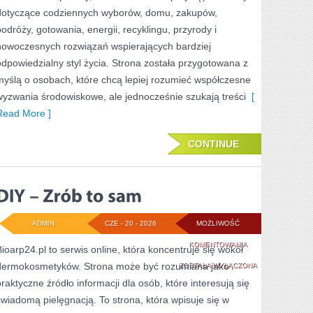
dotyczące codziennych wyborów, domu, zakupów,
podróży, gotowania, energii, recyklingu, przyrody i
nowoczesnych rozwiązań wspierających bardziej
odpowiedzialny styl życia. Strona została przygotowana z
myślą o osobach, które chcą lepiej rozumieć współczesne
wyzwania środowiskowe, ale jednocześnie szukają treści
[
Read More ]
CONTINUE
ADMIN
CZE - 20 - 2026
MOŻLIWOŚĆ
DIY
KOMENTOWANIA
Bioarp24.pl to serwis online, która koncentruje się wokół
dermokosmetyków. Strona może być rozumiana jako
–
ZOSTAŁA WYŁĄCZONA
praktyczne źródło informacji dla osób, które interesują się
ZRÓB
świadomą pielęgnacją. To strona, która wpisuje się w
TO