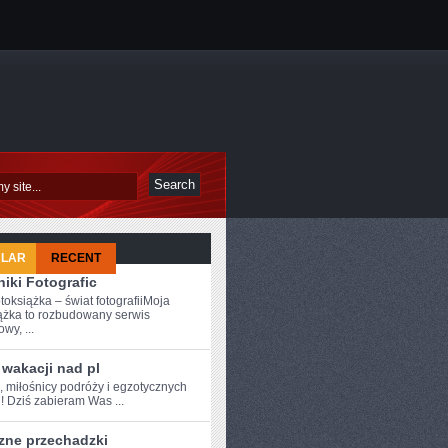
ULAR
RECENT
iki Fotografic
toksiążka – świat fotografiiMoja
ążka to rozbudowany serwis
owy, ...
wakacji nad pl
, miłośnicy podróży ⁤i egzotycznych
! Dziś zabieram Was ...
zne przechadzki