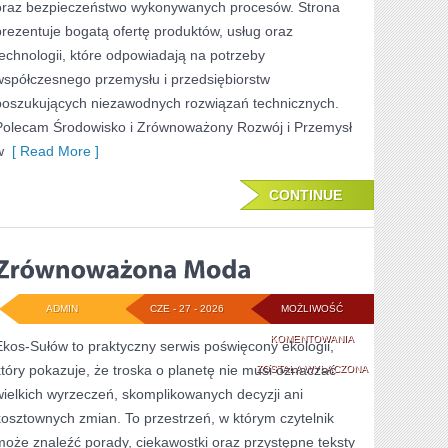
oraz bezpieczeństwo wykonywanych procesów. Strona
prezentuje bogatą ofertę produktów, usług oraz
technologii, które odpowiadają na potrzeby
współczesnego przemysłu i przedsiębiorstw
poszukujących niezawodnych rozwiązań technicznych.
Polecam Środowisko i Zrównoważony Rozwój i Przemysł
w
[ Read More ]
CONTINUE
ADMIN
CZE - 27 - 2026
MOŻLIWOŚĆ
ZRÓWNOWAŻONA
KOMENTOWANIA
Ekos-Sułów to praktyczny serwis poświęcony ekologii,
który pokazuje, że troska o planetę nie musi oznaczać
MODA
ZOSTAŁA WYŁĄCZONA
wielkich wyrzeczeń, skomplikowanych decyzji ani
kosztownych zmian. To przestrzeń, w którym czytelnik
może znaleźć porady, ciekawostki oraz przystępne teksty