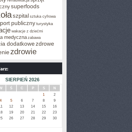
rehabilitacja
superfoods
czny
oła
szpital
sztuka cyfrowa
port publiczny
turystyka
acje
wakacje z dziećmi
za medyczna
zabawa
cia dodatkowe
zdrowe
zdrowie
enie
SIERPIEŃ 2026
W
Ś
C
P
S
N
1
2
4
5
6
7
8
9
11
12
13
14
15
16
18
19
20
21
22
23
25
26
27
28
29
30