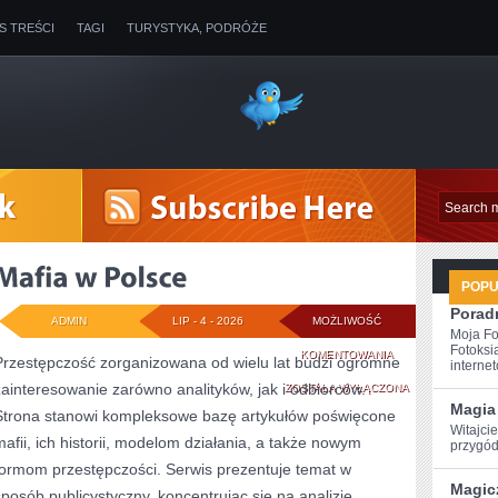
IS TREŚCI
TAGI
TURYSTYKA, PODRÓŻE
POP
Poradn
ADMIN
LIP - 4 - 2026
MOŻLIWOŚĆ
Moja Fo
Fotoksi
MAFIA
KOMENTOWANIA
Przestępczość zorganizowana od wielu lat budzi ogromne
internet
zainteresowanie zarówno analityków, jak i odbiorców.
W
ZOSTAŁA WYŁĄCZONA
Magia 
Strona stanowi kompleksowe bazę artykułów poświęcone
POLSCE
Witajcie
mafii, ich historii, modelom działania, a także nowym
przygód
formom przestępczości. Serwis prezentuje temat w
Magic
sposób publicystyczny, koncentrując się na analizie