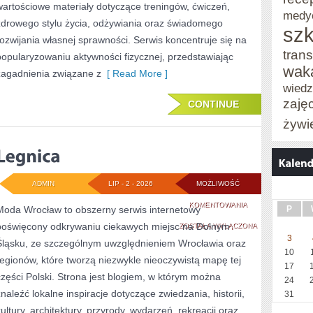
wartościowe materiały dotyczące treningów, ćwiczeń,
medy
zdrowego stylu życia, odżywiania oraz świadomego
szk
rozwijania własnej sprawności. Serwis koncentruje się na
trans
popularyzowaniu aktywności fizycznej, przedstawiając
wak
zagadnienia związane z
[ Read More ]
wied
zaję
CONTINUE
żywi
ADMIN
LIP - 2 - 2026
MOŻLIWOŚĆ
LEGNICA
KOMENTOWANIA
Moda Wrocław to obszerny serwis internetowy
P
poświęcony odkrywaniu ciekawych miejsc na Dolnym
ZOSTAŁA WYŁĄCZONA
3
Śląsku, ze szczególnym uwzględnieniem Wrocławia oraz
10
regionów, które tworzą niezwykle nieoczywistą mapę tej
17
części Polski. Strona jest blogiem, w którym można
24
znaleźć lokalne inspiracje dotyczące zwiedzania, historii,
31
kultury, architektury, przyrody, wydarzeń, rekreacji oraz