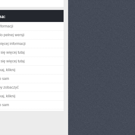
nformacji
o pełnej wersji
ięcej informacji
się więcej tutaj
się więcej tutaj
aj, kliknij
o sam
by zobaczyć
aj, kliknij
o sam