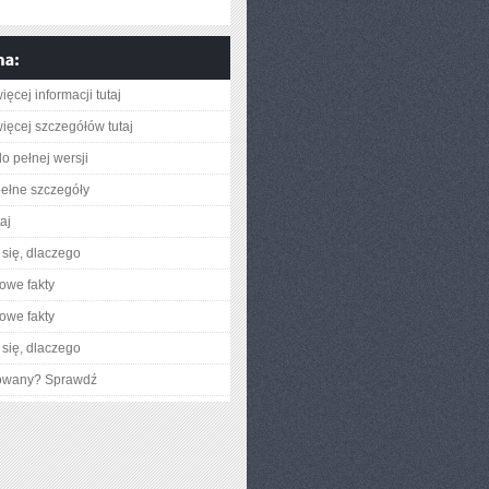
ęcej informacji tutaj
ięcej szczegółów tutaj
o pełnej wersji
ełne szczegóły
taj
się, dlaczego
owe fakty
owe fakty
się, dlaczego
gowany? Sprawdź