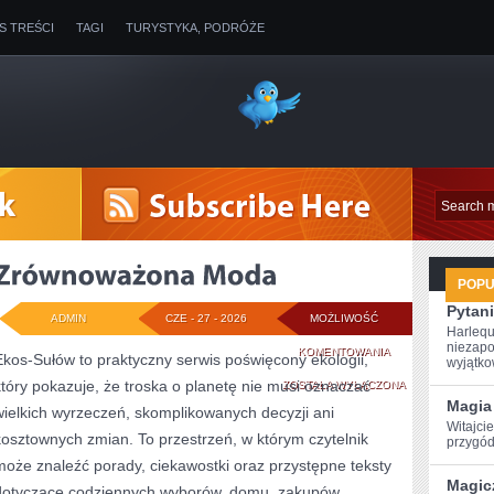
IS TREŚCI
TAGI
TURYSTYKA, PODRÓŻE
POP
Pytani
ADMIN
CZE - 27 - 2026
MOŻLIWOŚĆ
Harlequ
niezapo
ZRÓWNOWAŻONA
KOMENTOWANIA
Ekos-Sułów to praktyczny serwis poświęcony ekologii,
wyjątkow
który pokazuje, że troska o planetę nie musi oznaczać
MODA
ZOSTAŁA WYŁĄCZONA
Magia 
wielkich wyrzeczeń, skomplikowanych decyzji ani
Witajcie
kosztownych zmian. To przestrzeń, w którym czytelnik
przygód
może znaleźć porady, ciekawostki oraz przystępne teksty
Magic
dotyczące codziennych wyborów, domu, zakupów,