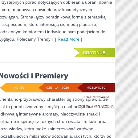
przystępnych porad dotyczących dobierania ubrań, dbania
o cerę, modowych nowinek oraz kosmetycznych
rozwiązań. Strona łączy poradnikową formę z tematyką
bliską osobom, które interesują się modą plus size,
codziennym komfortem i indywidualnym podejściem do
wyglądu. Polecamy Trendy i
[ Read More ]
CONTINUE
ADMIN
CZE - 14 - 2026
MOŻLIWOŚĆ
NOWOŚCI
KOMENTOWANIA
Orientalno-przyprawowy charakter tej strony sprawia, że
jest to portal stworzony z myślą o osobach, które
I
ZOSTAŁA WYŁĄCZONA
odkrywają intensywne aromaty, nieoczywiste smaki i
PREMIERY
kulinarne inspiracje z różnych stron świata. To kulinarna
baza wiedzy, która może zainteresować zarówno
początkujących miłośników gotowania, jak i tych, którzy od