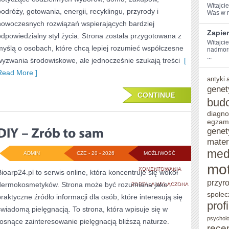
Witajcie
podróży, gotowania, energii, recyklingu, przyrody i
Was w m
nowoczesnych rozwiązań wspierających bardziej
Zapie
odpowiedzialny styl życia. Strona została przygotowana z
Witajci
myślą o osobach, które chcą lepiej rozumieć współczesne
nadmors
...
wyzwania środowiskowe, ale jednocześnie szukają treści
[
Read More ]
antyki
genet
CONTINUE
bud
diagno
egzam
genet
mater
med
ADMIN
CZE - 20 - 2026
MOŻLIWOŚĆ
mot
DIY
KOMENTOWANIA
Bioarp24.pl to serwis online, która koncentruje się wokół
przyr
dermokosmetyków. Strona może być rozumiana jako
–
ZOSTAŁA WYŁĄCZONA
społec
praktyczne źródło informacji dla osób, które interesują się
ZRÓB
prof
świadomą pielęgnacją. To strona, która wpisuje się w
TO
psycholo
rosnące zainteresowanie pielęgnacją bliższą naturze.
rece