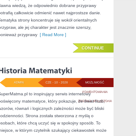
dawna wiedzą, że odpowiednio dobrane przyprawy
potrafią całkowicie odmienić nawet najprostsze danie.
Tematyka strony koncentruje się wokół orientalnych
przypraw, ale jej charakter jest znacznie szerszy,
ponieważ przyprawy
[ Read More ]
CONTINUE
ADMIN
CZE - 10 - 2026
MOŻLIWOŚĆ
HISTORIA
KOMENTOWANIA
SuperMatma.pl to inspirujący serwis internetowy
poświęcony matematyce, który pokazuje, że świat liczb,
MATEMATYKI
ZOSTAŁA WYŁĄCZONA
wzorów, równań i logicznych zależności może być bliski
codzienności. Strona została stworzona z myślą o
osobach, które chcą uczyć się w spokojny sposób. To
miejsce, w którym czytelnik szukający ciekawostek może