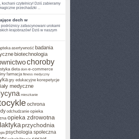
, kochani ⁤czytelnicy! Dziś zabieramy
agiczne przechadzki ...
rające dech w
e podróżnicy zafascynowani urokami
kich krajobrazów! Dziś w ⁣naszym
badania
apteka
asertywność
yczne
biotechnologia
choroby
ownictwo
styka
e-commerce
dieta
dom
iny
farmacja
fitness medyczny
yka
korepetycje
gry edukacyjne
iały medyczne
ycyna
mieszkanie
ocykle
ochrona
ody
opieka
odchudzanie
opieka zdrowotna
zna
ilaktyka
przychodnia
psychologia społeczna
gia
pty
sprzęt