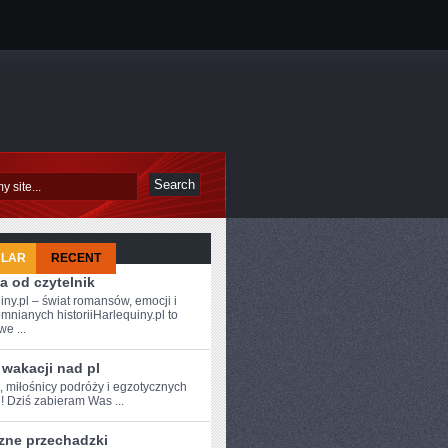
ULAR
RECENT
a od czytelnik
iny.pl – świat romansów, emocji i
mnianych historiiHarlequiny.pl to
e ...
wakacji nad pl
, miłośnicy podróży ⁤i egzotycznych
! Dziś zabieram Was ...
zne przechadzki