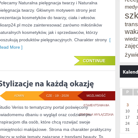
SAM
Polecamy Naturalna pielęgnacja twarzy i Naturalna
medy
pielęgnacja twarzy. Głównym motywem strony jest
szk
prezentacja kosmetyków do twarzy, ciała i włosów.
trans
Bioarp24.pl może zainteresować zarówno miłośników
wak
naturalnych kosmetyków, jak i sprzedawców, którzy
wied
poszukują produktów pielęgnacyjnych. Charakter strony
[
zaję
Read More ]
żywi
CONTINUE
P
ADMIN
CZE - 19 - 2026
MOŻLIWOŚĆ
STYLIZACJE
3
KOMENTOWANIA
Studio Veriss to tematyczny portal poświęcony
10
świadomemu dbaniu o wygląd oraz codziennym
NA
ZOSTAŁA WYŁĄCZONA
17
inspiracjom dla osób, które chcą rozwijać swoje
KAŻDĄ
24
umiejętności makijażowe. Strona ma charakter praktyczny
31
OKAZJĘ
i łączy w sobie tematy związane z trendami beauty. To