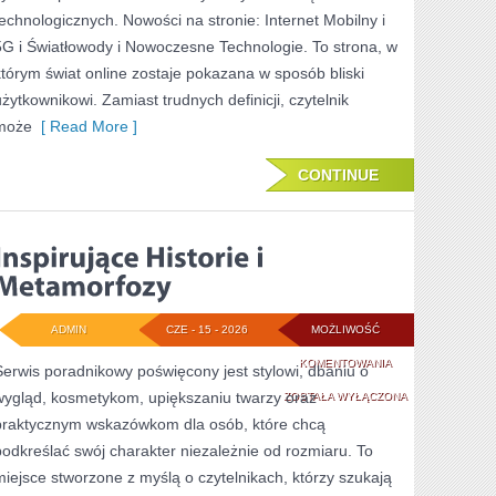
technologicznych. Nowości na stronie: Internet Mobilny i
5G i Światłowody i Nowoczesne Technologie. To strona, w
którym świat online zostaje pokazana w sposób bliski
użytkownikowi. Zamiast trudnych definicji, czytelnik
może
[ Read More ]
CONTINUE
ADMIN
CZE - 15 - 2026
MOŻLIWOŚĆ
INSPIRUJĄCE
KOMENTOWANIA
Serwis poradnikowy poświęcony jest stylowi, dbaniu o
wygląd, kosmetykom, upiększaniu twarzy oraz
HISTORIE
ZOSTAŁA WYŁĄCZONA
praktycznym wskazówkom dla osób, które chcą
I
podkreślać swój charakter niezależnie od rozmiaru. To
METAMORFOZY
miejsce stworzone z myślą o czytelnikach, którzy szukają