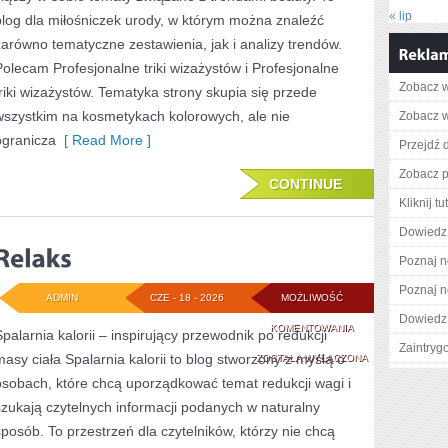
« lip
blog dla miłośniczek urody, w którym można znaleźć
zarówno tematyczne zestawienia, jak i analizy trendów.
Polecam Profesjonalne triki wizażystów i Profesjonalne
Zobacz wi
triki wizażystów. Tematyka strony skupia się przede
wszystkim na kosmetykach kolorowych, ale nie
Zobacz w
ogranicza
[ Read More ]
Przejdź d
Zobacz p
CONTINUE
Kliknij tu
Dowiedz 
Poznaj n
Poznaj n
ADMIN
CZE - 18 - 2026
MOŻLIWOŚĆ
Dowiedz 
RELAKS
KOMENTOWANIA
Spalarnia kalorii – inspirujący przewodnik po redukcji
Zaintry
masy ciała Spalarnia kalorii to blog stworzony z myślą o
ZOSTAŁA WYŁĄCZONA
osobach, które chcą uporządkować temat redukcji wagi i
szukają czytelnych informacji podanych w naturalny
sposób. To przestrzeń dla czytelników, którzy nie chcą