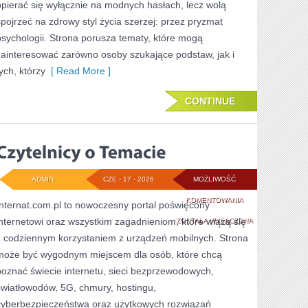
opierać się wyłącznie na modnych hasłach, lecz wolą
spojrzeć na zdrowy styl życia szerzej: przez pryzmat
psychologii. Strona porusza tematy, które mogą
zainteresować zarówno osoby szukające podstaw, jak i
ych, którzy
[ Read More ]
CONTINUE
ADMIN
CZE - 17 - 2026
MOŻLIWOŚĆ
CZYTELNICY
KOMENTOWANIA
Internat.com.pl to nowoczesny portal poświęcony
internetowi oraz wszystkim zagadnieniom, które wiążą się
O
ZOSTAŁA WYŁĄCZONA
z codziennym korzystaniem z urządzeń mobilnych. Strona
TEMACIE
może być wygodnym miejscem dla osób, które chcą
poznać świecie internetu, sieci bezprzewodowych,
światłowodów, 5G, chmury, hostingu,
cyberbezpieczeństwa oraz użytkowych rozwiązań