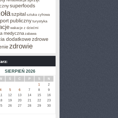
rehabilitacja
superfoods
czny
oła
szpital
sztuka cyfrowa
port publiczny
turystyka
acje
wakacje z dziećmi
za medyczna
zabawa
cia dodatkowe
zdrowe
zdrowie
enie
SIERPIEŃ 2026
W
Ś
C
P
S
N
1
2
4
5
6
7
8
9
11
12
13
14
15
16
18
19
20
21
22
23
25
26
27
28
29
30