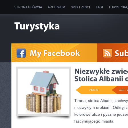
STRONA GŁÓWNA
ARCHIWUM
SPIS TREŚCI
TAGI
TURYSTYKA
ADMIN
CZE - 
Tirana, stolica Albanii, zach
niezwykłym urokiem. Odkryj z
kolorowe ulice i pyszne jedz
fascynującego miasta.