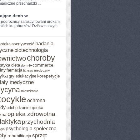
agiczne przechadzki ...
rające dech w
e podróżnicy zafascynowani urokami
kich krajobrazów! Dziś w ⁣naszym
badania
apteka
asertywność
yczne
biotechnologia
choroby
ownictwo
styka
e-commerce
dieta
dom
iny
farmacja
fitness medyczny
yka
korepetycje
gry edukacyjne
iały medyczne
ycyna
mieszkanie
ocykle
ochrona
ody
opieka
odchudzanie
opieka zdrowotna
zna
ilaktyka
przychodnia
psychologia społeczna
gia
pty
sprzęt
rehabilitacja