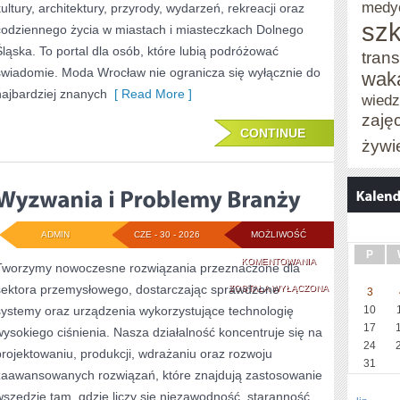
medy
kultury, architektury, przyrody, wydarzeń, rekreacji oraz
szk
codziennego życia w miastach i miasteczkach Dolnego
Śląska. To portal dla osób, które lubią podróżować
trans
świadomie. Moda Wrocław nie ogranicza się wyłącznie do
wak
najbardziej znanych
[ Read More ]
wied
zaję
CONTINUE
żywi
ADMIN
CZE - 30 - 2026
MOŻLIWOŚĆ
P
WYZWANIA
KOMENTOWANIA
Tworzymy nowoczesne rozwiązania przeznaczone dla
sektora przemysłowego, dostarczając sprawdzone
I
ZOSTAŁA WYŁĄCZONA
3
systemy oraz urządzenia wykorzystujące technologię
10
PROBLEMY
17
wysokiego ciśnienia. Nasza działalność koncentruje się na
BRANŻY
24
projektowaniu, produkcji, wdrażaniu oraz rozwoju
31
zaawansowanych rozwiązań, które znajdują zastosowanie
wszędzie tam, gdzie liczy się niezawodność, staranność