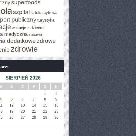
superfoods
czny
oła
szpital
sztuka cyfrowa
port publiczny
turystyka
acje
wakacje z dziećmi
za medyczna
zabawa
cia dodatkowe
zdrowe
zdrowie
enie
SIERPIEŃ 2026
W
Ś
C
P
S
N
1
2
4
5
6
7
8
9
11
12
13
14
15
16
18
19
20
21
22
23
25
26
27
28
29
30