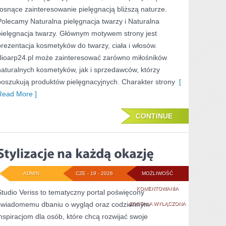
TO
rosnące zainteresowanie pielęgnacją bliższą naturze.
SAM
Polecamy Naturalna pielęgnacja twarzy i Naturalna
pielęgnacja twarzy. Głównym motywem strony jest
prezentacja kosmetyków do twarzy, ciała i włosów.
Bioarp24.pl może zainteresować zarówno miłośników
naturalnych kosmetyków, jak i sprzedawców, którzy
poszukują produktów pielęgnacyjnych. Charakter strony
[
Read More ]
CONTINUE
ADMIN
CZE - 19 - 2026
MOŻLIWOŚĆ
STYLIZACJE
KOMENTOWANIA
Studio Veriss to tematyczny portal poświęcony
świadomemu dbaniu o wygląd oraz codziennym
NA
ZOSTAŁA WYŁĄCZONA
inspiracjom dla osób, które chcą rozwijać swoje
KAŻDĄ