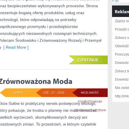
« lip
oraz bezpieczeństwo wykonywanych procesów. Strona
prezentuje bogatą ofertę produktów, usług oraz
technologii, które odpowiadają na potrzeby
Zapisz s
współczesnego przemysłu i przedsiębiorstw
Przejdź d
poszukujących niezawodnych rozwiązań technicznych.
Zobacz s
Polecam Środowisko i Zrównoważony Rozwój i Przemysł
Odwiedź 
w
[ Read More ]
Przeczyta
CONTINUE
Dowiedz 
Zobacz t
Dowiedz 
Nie zwlek
ADMIN
CZE - 27 - 2026
MOŻLIWOŚĆ
http://s
ZRÓWNOWAŻONA
KOMENTOWANIA
Ekos-Sułów to praktyczny serwis poświęcony ekologii,
który pokazuje, że troska o planetę nie musi oznaczać
MODA
ZOSTAŁA WYŁĄCZONA
wielkich wyrzeczeń, skomplikowanych decyzji ani
kosztownych zmian. To przestrzeń, w którym czytelnik