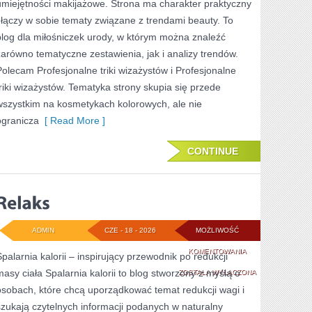
umiejętności makijażowe. Strona ma charakter praktyczny
OKAZJĘ
i łączy w sobie tematy związane z trendami beauty. To
blog dla miłośniczek urody, w którym można znaleźć
zarówno tematyczne zestawienia, jak i analizy trendów.
Polecam Profesjonalne triki wizażystów i Profesjonalne
triki wizażystów. Tematyka strony skupia się przede
wszystkim na kosmetykach kolorowych, ale nie
ogranicza
[ Read More ]
CONTINUE
ADMIN
CZE - 18 - 2026
MOŻLIWOŚĆ
RELAKS
KOMENTOWANIA
Spalarnia kalorii – inspirujący przewodnik po redukcji
masy ciała Spalarnia kalorii to blog stworzony z myślą o
ZOSTAŁA WYŁĄCZONA
osobach, które chcą uporządkować temat redukcji wagi i
szukają czytelnych informacji podanych w naturalny