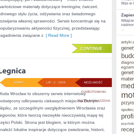
Was w m
wartościowe materiały dotyczące treningów, ćwiczeń,
zdrowego stylu życia, odżywiania oraz świadomego
Zapie
rozwijania własnej sprawności. Serwis koncentruje się na
Witajci
nadmors
popularyzowaniu aktywności fizycznej, przedstawiając
...
zagadnienia związane z
[ Read More ]
antyki
genet
CONTINUE
bud
diagno
egzam
genet
mater
ADMIN
LIP - 2 - 2026
MOŻLIWOŚĆ
med
LEGNICA
KOMENTOWANIA
mot
Moda Wrocław to obszerny serwis internetowy
poświęcony odkrywaniu ciekawych miejsc na Dolnym
ZOSTAŁA WYŁĄCZONA
przyr
Śląsku, ze szczególnym uwzględnieniem Wrocławia oraz
społec
prof
regionów, które tworzą niezwykle nieoczywistą mapę tej
części Polski. Strona jest blogiem, w którym można
psycholo
rece
znaleźć lokalne inspiracje dotyczące zwiedzania, historii,