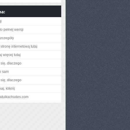
ię
o pełnej wersji
zczegóły
stronę internetową tutaj
j więcej tutaj
się, dlaczego
o sam
się, dlaczego
aj, kliknij
hkatulkachudes.com