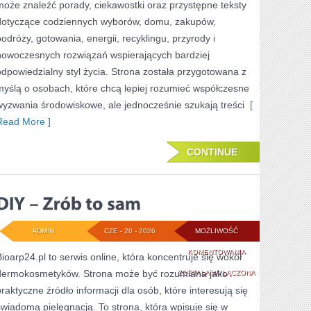
może znaleźć porady, ciekawostki oraz przystępne teksty
dotyczące codziennych wyborów, domu, zakupów,
podróży, gotowania, energii, recyklingu, przyrody i
nowoczesnych rozwiązań wspierających bardziej
odpowiedzialny styl życia. Strona została przygotowana z
myślą o osobach, które chcą lepiej rozumieć współczesne
wyzwania środowiskowe, ale jednocześnie szukają treści
[
Read More ]
CONTINUE
ADMIN
CZE - 20 - 2026
MOŻLIWOŚĆ
DIY
KOMENTOWANIA
Bioarp24.pl to serwis online, która koncentruje się wokół
dermokosmetyków. Strona może być rozumiana jako
–
ZOSTAŁA WYŁĄCZONA
praktyczne źródło informacji dla osób, które interesują się
ZRÓB
świadomą pielęgnacją. To strona, która wpisuje się w