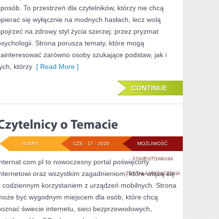
sposób. To przestrzeń dla czytelników, którzy nie chcą
opierać się wyłącznie na modnych hasłach, lecz wolą
spojrzeć na zdrowy styl życia szerzej: przez pryzmat
psychologii. Strona porusza tematy, które mogą
zainteresować zarówno osoby szukające podstaw, jak i
ych, którzy
[ Read More ]
CONTINUE
ADMIN
CZE - 17 - 2026
MOŻLIWOŚĆ
CZYTELNICY
KOMENTOWANIA
Internat.com.pl to nowoczesny portal poświęcony
internetowi oraz wszystkim zagadnieniom, które wiążą się
O
ZOSTAŁA WYŁĄCZONA
z codziennym korzystaniem z urządzeń mobilnych. Strona
TEMACIE
może być wygodnym miejscem dla osób, które chcą
poznać świecie internetu, sieci bezprzewodowych,