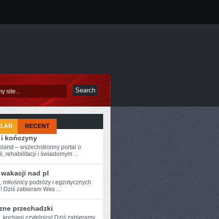
ULAR
RECENT
 i kończyny
oland – wszechstronny portal o
i, rehabilitacji i świadomym ...
wakacji nad pl
, miłośnicy podróży ⁤i egzotycznych
! Dziś zabieram Was ...
zne przechadzki
, kochani ⁤czytelnicy! Dziś zabieramy