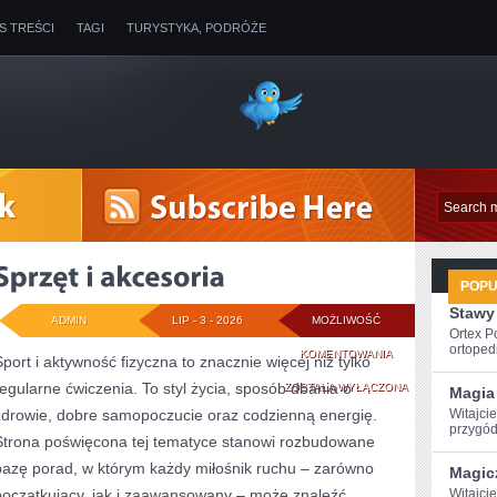
IS TREŚCI
TAGI
TURYSTYKA, PODRÓŻE
POP
Stawy
ADMIN
LIP - 3 - 2026
MOŻLIWOŚĆ
Ortex P
ortopedi
SPRZĘT
KOMENTOWANIA
Sport i aktywność fizyczna to znacznie więcej niż tylko
regularne ćwiczenia. To styl życia, sposób dbania o
I
ZOSTAŁA WYŁĄCZONA
Magia 
zdrowie, dobre samopoczucie oraz codzienną energię.
Witajcie
AKCESORIA
przygód
Strona poświęcona tej tematyce stanowi rozbudowane
bazę porad, w którym każdy miłośnik ruchu – zarówno
Magic
początkujący, jak i zaawansowany – może znaleźć
Witajcie